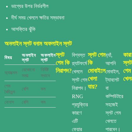
ভাগ্যের উপর নির্ভরশীল
দীর্ঘ সময় খেললে ক্ষতির সম্ভাবনা
আসক্তির ঝুঁকি
অনলাইন স্লট বনাম অফলাইন স্লট
স্লট
স্লট গেম
কারা
বিশ্বস্ত
হ্যাঁ,
অনলাইন
অফলাইন
বিষয়
স্লট
স্লট
গেম কি
কি
স্লট
প্ল্যাটফর্মে
আপনি
যেকোনো
নির্দিষ্ট
নিরাপদ?
মোবাইলে
গেম
খেললে
মোবাইল,
অ্যাক্সেস
সময়
স্থানে
খেলা
খেল
স্লট গেম
ট্যাবলেট
যায়?
গেম
নিরাপদ।
বা
বেশি
কম
বৈচিত্র্য
RNG
কম্পিউটারে
বোনাস
বেশি
কম
প্রযুক্তির
সহজেই
কারণে
স্লট গেম
এটি
খেলতে
ফেয়ার
পারবেন।