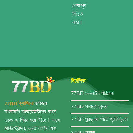
গেমপ্লে
নিশ্চিত
করে।
নির্দেশিকা
77BD অনলাইন পরিষেবা
77BD ক্যাসিনো
বর্তমানে
77BD সাহায্য কেন্দ্র
বাংলাদেশি ব্যবহারকারীদের মধ্যে
77BD পুরষ্কার পেতে প্রতিক্রিয়া
দ্রুত জনপ্রিয় হয়ে উঠছে। সহজ
রেজিস্ট্রেশন, দ্রুত লগইন এবং
77BD প্রচার