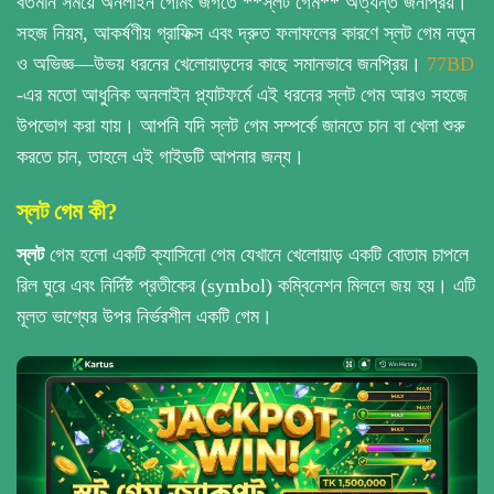
বর্তমান সময়ে অনলাইন গেমিং জগতে **স্লট গেম** অত্যন্ত জনপ্রিয়।
সহজ নিয়ম, আকর্ষণীয় গ্রাফিক্স এবং দ্রুত ফলাফলের কারণে স্লট গেম নতুন
ও অভিজ্ঞ—উভয় ধরনের খেলোয়াড়দের কাছে সমানভাবে জনপ্রিয়।
77BD
-এর মতো আধুনিক অনলাইন প্ল্যাটফর্মে এই ধরনের স্লট গেম আরও সহজে
উপভোগ করা যায়। আপনি যদি স্লট গেম সম্পর্কে জানতে চান বা খেলা শুরু
করতে চান, তাহলে এই গাইডটি আপনার জন্য।
স্লট গেম কী?
স্লট
গেম হলো একটি ক্যাসিনো গেম যেখানে খেলোয়াড় একটি বোতাম চাপলে
রিল ঘুরে এবং নির্দিষ্ট প্রতীকের (symbol) কম্বিনেশন মিললে জয় হয়। এটি
মূলত ভাগ্যের উপর নির্ভরশীল একটি গেম।