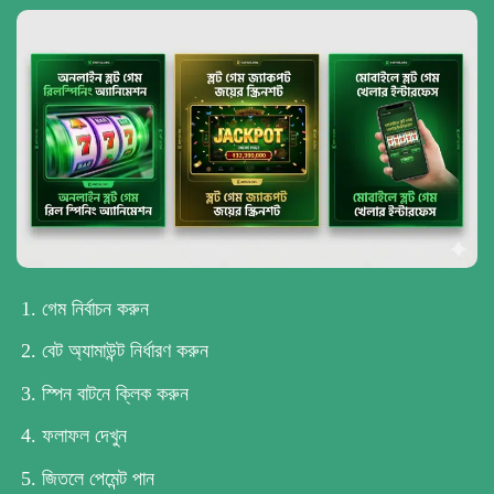
গেম নির্বাচন করুন
বেট অ্যামাউন্ট নির্ধারণ করুন
স্পিন বাটনে ক্লিক করুন
ফলাফল দেখুন
জিতলে পেমেন্ট পান