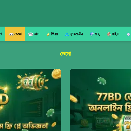
লা
ডেমো
তাস
প্রিয়
ব্লকচেইন
মাছ
লাইভ
ডেমো