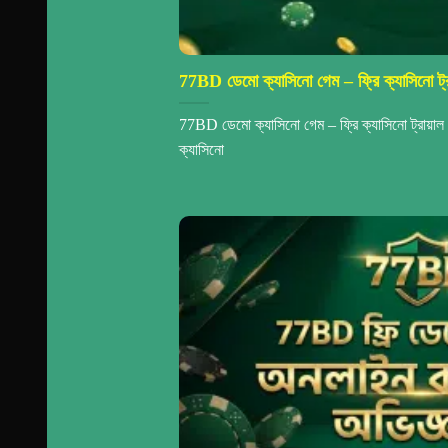
77BD ডেমো ক্যাসিনো গেম – ফ্রি ক্যাসিনো ট্র
77BD ডেমো ক্যাসিনো গেম – ফ্রি ক্যাসিনো ট্রায়
ক্যাসিনো