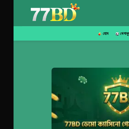
Skip
to
content
হোম
খেলাধু