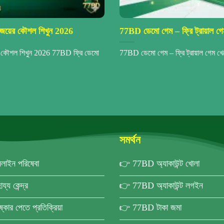
ে জয়ের কৌশল শিখুন 2026
77BD ডেমো গেম – ফ্রি ট্রায়াল গ
়ের কৌশল শিখুন 2026 77BD ফ্রি ডেমো
77BD ডেমো গেম – ফ্রি ট্রায়াল গেম 
সমর্থন
াইন পরিষেবা
👉 77BD অ্যাকাউন্ট খোলা
্য কেন্দ্র
👉 77BD অ্যাকাউন্ট লগইন
কার পেতে প্রতিক্রিয়া
👉 77BD টাকা জমা