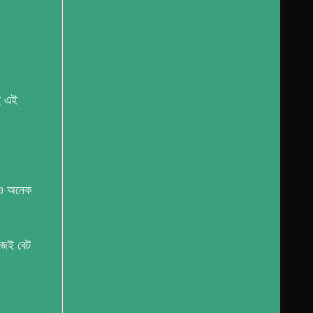
েই এই
আরও অনেক
হজেই বেট