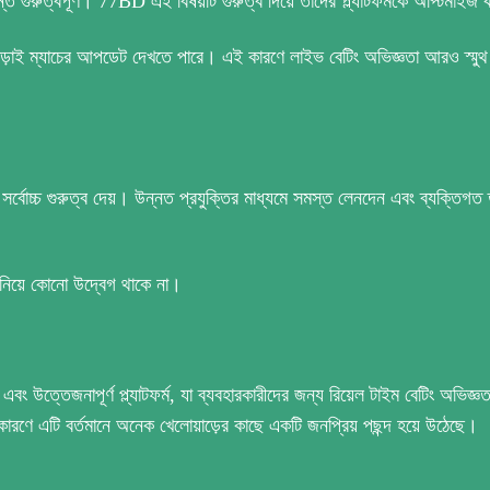
যন্ত গুরুত্বপূর্ণ। 77BD এই বিষয়টি গুরুত্ব দিয়ে তাদের প্ল্যাটফর্মকে অপ্টিমাই
 ছাড়াই ম্যাচের আপডেট দেখতে পারে। এই কারণে লাইভ বেটিং অভিজ্ঞতা আরও স্মুথ
ে সর্বোচ্চ গুরুত্ব দেয়। উন্নত প্রযুক্তির মাধ্যমে সমস্ত লেনদেন এবং ব্যক্তিগত
 নিয়ে কোনো উদ্বেগ থাকে না।
ং উত্তেজনাপূর্ণ প্ল্যাটফর্ম, যা ব্যবহারকারীদের জন্য রিয়েল টাইম বেটিং অভিজ্ঞত
ে এটি বর্তমানে অনেক খেলোয়াড়ের কাছে একটি জনপ্রিয় পছন্দ হয়ে উঠেছে।