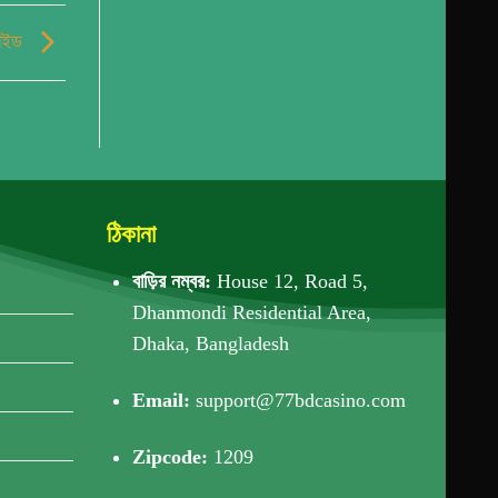
গাইড
ঠিকানা
বাড়ির নম্বর:
House 12, Road 5,
Dhanmondi Residential Area,
Dhaka, Bangladesh
Email:
support@77bdcasino.com
Zipcode:
1209