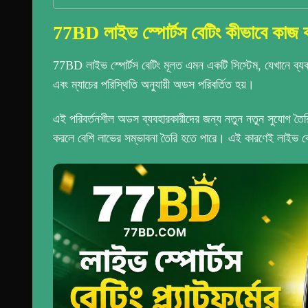
77BD লাইভ স্পোর্টস বেটিং কীভাবে কাজ 
77BD লাইভ স্পোর্টস বেটিং মূলত এমন একটি সিস্টেম, যেখানে ব্যবহ
এবং ম্যাচের পরিস্থিতি অনুযায়ী অডস পরিবর্তিত হয়।
এই পরিবর্তনশীল অডস ব্যবহারকারীদের জন্য নতুন নতুন সুযোগ তৈ
করলে বেশি লাভের সম্ভাবনা তৈরি হতে পারে। এই কারণেই লাইভ বে