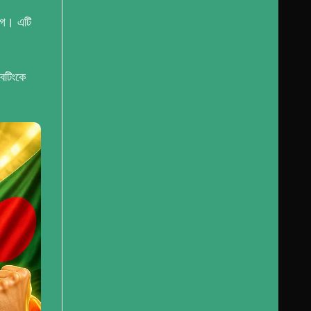
যোগ। এটি
বেটিংকে