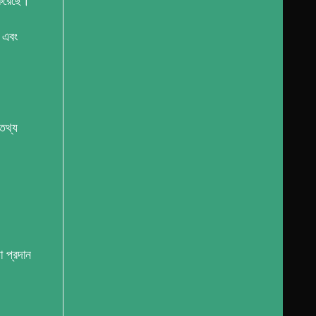
জ করেছে।
 এবং
 তথ্য
া প্রদান